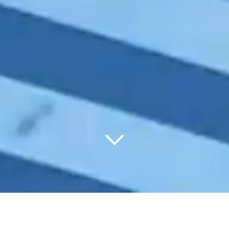
コ
ン
テ
ン
ツ
へ
ス
キ
ッ
プ