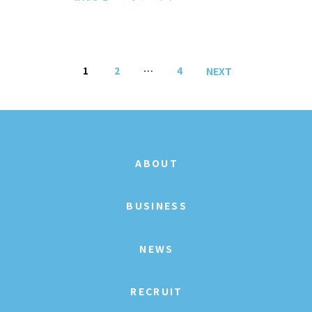
投
1
2
…
4
NEXT
稿
ナ
ビ
ABOUT
ゲ
BUSINESS
ー
NEWS
シ
ョ
RECRUIT