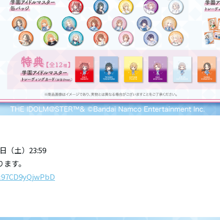
0日（土）23:59
ります。
Cc97CD9yQjwPbD