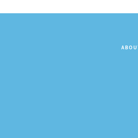
稿
ナ
ビ
ABOU
ゲ
ー
シ
ョ
ン