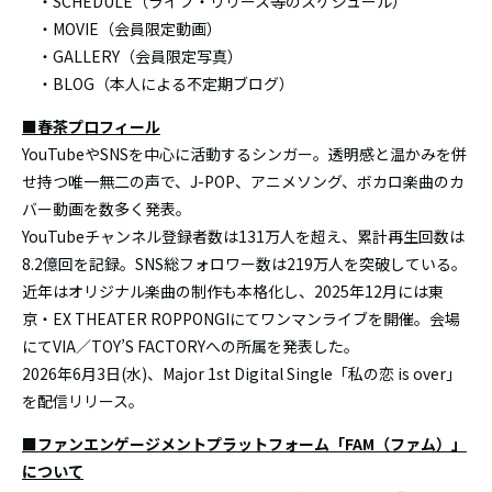
・SCHEDULE（ライブ・リリース等のスケジュール）
・MOVIE（会員限定動画）
・GALLERY（会員限定写真）
・BLOG（本人による不定期ブログ）
■春茶プロフィール
YouTubeやSNSを中心に活動するシンガー。透明感と温かみを併
せ持つ唯一無二の声で、J-POP、アニメソング、ボカロ楽曲のカ
バー動画を数多く発表。
YouTubeチャンネル登録者数は131万人を超え、累計再生回数は
8.2億回を記録。SNS総フォロワー数は219万人を突破している。
近年はオリジナル楽曲の制作も本格化し、2025年12月には東
京・EX THEATER ROPPONGIにてワンマンライブを開催。会場
にてVIA／TOY’S FACTORYへの所属を発表した。
2026年6月3日(水)、Major 1st Digital Single「私の恋 is over」
を配信リリース。
■ファンエンゲージメントプラットフォーム「FAM（ファム）」
について