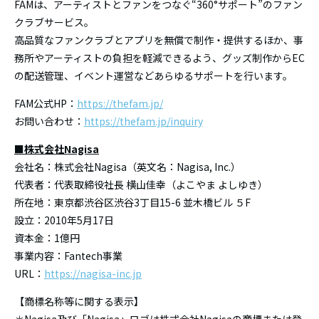
FAMは、アーティストとファンをつなぐ“360°サポート”のファン
クラブサービス。
高品質なファンクラブとアプリを無償で制作・提供するほか、事
務所やアーティストの負担を軽減できるよう、グッズ制作からEC
の配送管理、イベント運営などあらゆるサポートを行います。
FAM公式HP：
https://thefam.jp/
お問い合わせ：
https://thefam.jp/inquiry
■株式会社Nagisa
会社名：株式会社Nagisa（英文名：Nagisa, Inc.）
代表者：代表取締役社長 横山佳幸（よこやま よしゆき）
所在地：東京都渋谷区渋谷3丁目15-6 並木橋ビル ５F
設立：2010年5月17日
資本金：1億円
事業内容：Fantech事業
URL：
https://nagisa-inc.jp
【商標名称等に関する表示】
＊Nagisa及び「Nagisa」ロゴは株式会社Nagisaの商標または登