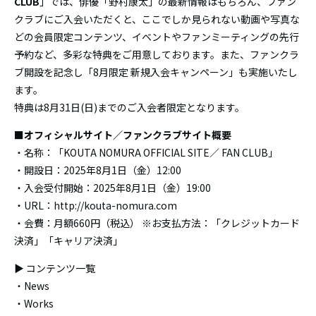
CLUB
」では、俳優「野村康太」の最新情報はもちろん、ファン
クラブにご入会いただくと、ここでしか見られない動画や写真な
どの会員限定コンテンツ、イベントやファンミーティングの先行
予約など、多彩な特典をご用意しております。また、ファンクラ
ブ開設を記念し「8月限定 新規入会キャンペーン」も実施いたし
ます。
特典は8月31日(日)までのご入会者限定となります。
■オフィシャルサイト／ファンクラブサイト概要
・名称：「KOUTA NOMURA OFFICIAL SITE／ FAN CLUB」
・開設日：2025年8月1日（金）12:00
・入会受付開始：2025年8月1日（金）19:00
・URL：http://kouta-nomura.com
・会費：月額660円（税込） ※お支払方法：「クレジットカード
決済」「キャリア決済」
▶︎ コンテンツ一覧
・News
・Works