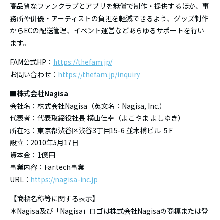
高品質なファンクラブとアプリを無償で制作・提供するほか、事
務所や俳優・アーティストの負担を軽減できるよう、グッズ制作
からECの配送管理、イベント運営などあらゆるサポートを行い
ます。
FAM公式HP：
https://thefam.jp/
お問い合わせ：
https://thefam.jp/inquiry
■株式会社Nagisa
会社名：株式会社Nagisa（英文名：Nagisa, Inc.）
代表者：代表取締役社長 横山佳幸（よこやま よしゆき）
所在地：東京都渋谷区渋谷3丁目15-6 並木橋ビル ５F
設立：2010年5月17日
資本金：1億円
事業内容：Fantech事業
URL：
https://nagisa-inc.jp
【商標名称等に関する表示】
＊Nagisa及び「Nagisa」ロゴは株式会社Nagisaの商標または登